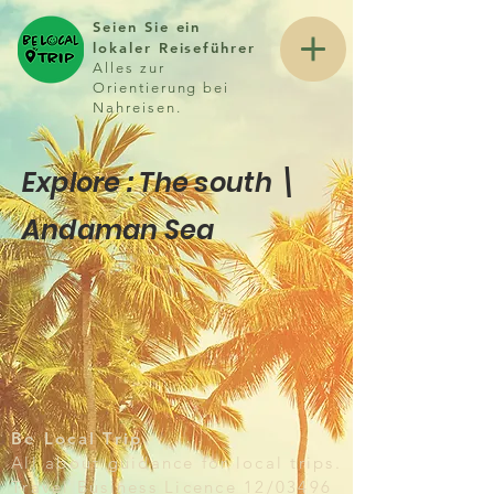
Seien Sie ein
lokaler Reiseführer
Alles zur
Orientierung bei
Nahreisen.
Explore : The south \
Andaman Sea
Be Local Trip
All about guidance for local trips.
Travel Business Licence 12/03496