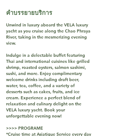
คำบรรยายบริการ
Unwind in luxury aboard the VELA luxury
yacht as you cruise along the Chao Phraya
River, taking in the mesmerizing evening
view.
Indulge in a delectable buffet featuring
Thai and international cuisines like grilled
shrimp, roasted oysters, salmon sashimi,
sushi, and more. Enjoy complimentary
welcome drinks including draft beer,
water, tea, coffee, and a variety of
desserts such as cakes, fruits, and ice
cream. Experience a perfect blend of
relaxation and culinary delight on the
VELA luxury yacht. Book your
unforgettable evening now!
>>>> PROGRAME
*Cruise time at Asiatique Service every day