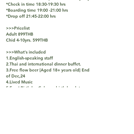
*Check in time 18:30-19:30 hrs
*Boarding time 19:00 -21:00 hrs
*Drop off 21:45-22:00 hrs
>>>Pricelist
Adult 899THB
Chid 4-10yrs. 599THB
>>>What's included
1.English-speaking staff
2.Thai and international dinner buffet.
3.Free flow beer [Aged 18+ years old] End
of Dec,24
4.Lived Music
5.Free! Birthday Cake on birthday date,
please show document.
จองเลย